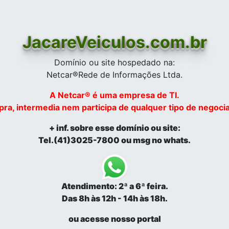
JacareVeiculos.com.br
Domínio ou site hospedado na:
Netcar®Rede de Informações Ltda.
A Netcar® é uma empresa de TI.
ra, intermedia nem participa de qualquer tipo de negocia
+ inf. sobre esse domínio ou site:
Tel.(41)3025-7800 ou msg no whats.
Atendimento: 2ª a 6ª feira.
Das 8h às 12h - 14h às 18h.
ou acesse nosso portal